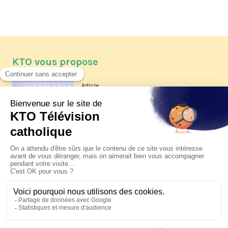
KTO vous propose
Article
Les reportages d'été 2026 de KTO
Article
La visite pastorale du pape Léon
XIV à Assise à suivre sur KTO le
jeudi 6 août
Article
Le pape en Uruguay, Argentine et
Pérou du 6 au 17 novembre 2026