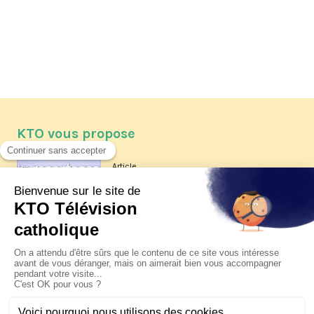
KTO vous propose
Article
Les reportages d'été 2026 de KTO
Article
La visite pastorale du pape Léon
XIV à Assise à suivre sur KTO le
jeudi 6 août
Article