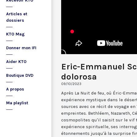
Recevoir KTO
Articles et
dossiers
KTO Mag
Donner mon IFI
Aider KTO
Eric-Emmanuel Sch
dolorosa
Boutique DVD
09/10/2023
A propos
Après La Nuit de feu, où Éric-Emma
expérience mystique dans le désert
Ma playlist
sources avec ce récit de voyage en T
empreintes. Bethléem, Nazareth, Cé
cosmopolites qu'il saisit sur le vi
expérience spirituelle, ses interrog
étonnements jusqu'à la surprise fin