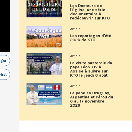
Les Docteurs de
l'Église, une série
documentaire à
redécouvrir sur KTO
Article
Les reportages d'été
2026 de KTO
Article
ager
La visite pastorale du
pape Léon XIV à
Assise à suivre sur
list
KTO le jeudi 6 août
Article
Le pape en Uruguay,
Argentine et Pérou du
6 au 17 novembre
2026