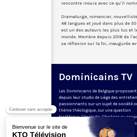
rencontre inouïe avec ce qu'il nom
Dramaturge, romancier, nouvelliste,
48 langues et joué dans plus de 5
est un des auteurs les plus lus et 
monde. Membre depuis 2016 de l'ac
sa réflexion sur la foi, inaugurée av
Dominicains TV
Les Dominicains de Belgique proposent
depuis leur studio de Liège des entretie
passionnants sur un sujet de société o
thème théologique, sur une question
bioéthique, l’écologie, l’histoire ou enco
littérature. Ces entretiens sont diffusé
fois par semaine par KTO.