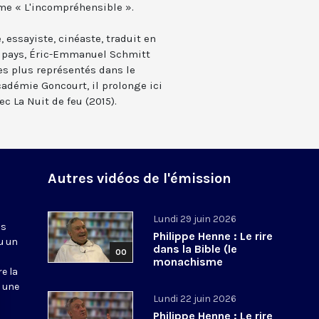
me « L'incompréhensible ».
 essayiste, cinéaste, traduit en
0 pays, Éric-Emmanuel Schmitt
les plus représentés dans le
adémie Goncourt, il prolonge ici
ec La Nuit de feu (2015).
Autres vidéos de l'émission
Lundi 29 juin 2026
ns
Philippe Henne : Le rire
u un
dans la Bible (le
00
monachisme
re la
occidental)
s une
Lundi 22 juin 2026
Philippe Henne : Le rire