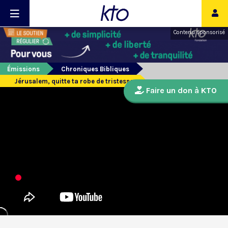
Contenu sponsorisé
Émissions
Chroniques Bibliques
Jérusalem, quitte ta robe de tristesse
Faire un don à KTO