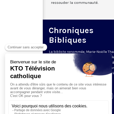
ressouder la communauté.
Chroniques
Bibliques
La bibliste renommée, Marie-Noëlle Tha
traduit et médite les psaumes depuis d
nombreuses années sur KTO. Elle livre 
présent tous leurs sucs, développe leu
thèmes transversaux, leurs liens avec l
montées à Jérusalem, les fêtes et les
épisodes bibliques.
Visiter la page de l'émission