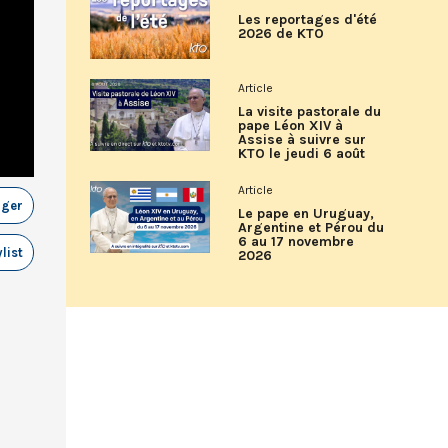
Les reportages d'été
2026 de KTO
Article
La visite pastorale du
pape Léon XIV à
Assise à suivre sur
KTO le jeudi 6 août
Article
ager
Le pape en Uruguay,
Argentine et Pérou du
6 au 17 novembre
list
2026