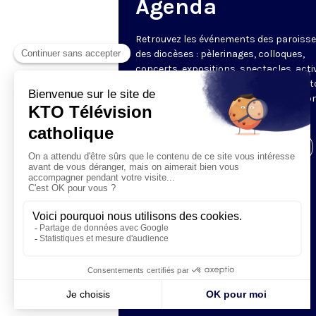
Agenda
Retrouvez les événements des paroisse
des diocèses : pèlerinages, colloques,
concerts, expositions, spectacles, acti
pour les enfants. Des rendez-vous part
en France sélectionnés par la rédactio
KTO.
Visiter la page de l'émission