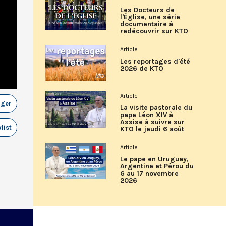
Les Docteurs de
l'Église, une série
documentaire à
redécouvrir sur KTO
Article
Les reportages d'été
2026 de KTO
Article
ager
La visite pastorale du
pape Léon XIV à
Assise à suivre sur
list
KTO le jeudi 6 août
Article
Le pape en Uruguay,
Argentine et Pérou du
6 au 17 novembre
2026