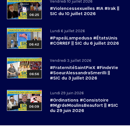
Vendredi 10 juillet 2026
#Violencessexuelles #IA #Irak ||
SIC du 10 juillet 2026
06:25
Lundi 6 juillet 2026
#PapeàLampedusa #ÉtatsUnis
#CORREF || SIC du 6 juillet 2026
06:42
Vendredi 3 juillet 2026
#FraternitéSaintPieX #FindeVie
#SoeurAlessandraSmerilli ||
06:56
#SIC du 3 juillet 2026
Lundi 29 juin 2026
#Ordinations #Consistoire
#MgrdeMoulinsBeaufort || #SIC
06:09
du 29 juin 2026