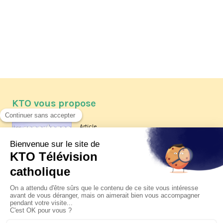
KTO vous propose
Article
Les reportages d'été 2026 de KTO
Article
La visite pastorale du pape Léon
XIV à Assise à suivre sur KTO le
jeudi 6 août
Article