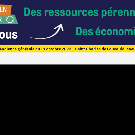
Audience générale du 18 octobre 2023 - Saint Charles de Foucauld, coeur