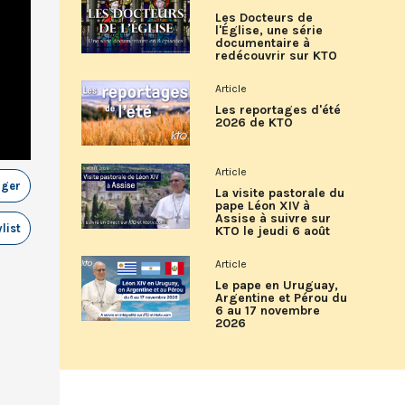
Les Docteurs de
l'Église, une série
documentaire à
redécouvrir sur KTO
Article
Les reportages d'été
2026 de KTO
Article
ager
La visite pastorale du
pape Léon XIV à
Assise à suivre sur
list
KTO le jeudi 6 août
Article
Le pape en Uruguay,
Argentine et Pérou du
6 au 17 novembre
2026