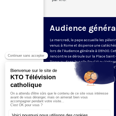
Audience généra
Le mercredi, le pape accueille les pèleri
venus à Rome et dispense une catéchè
lors de l’Audience générale à 09h00. Ce
rencontre se déroule sur la Place Saint-
Pierre ou dans la salle Paul VI au Vatica
Retransmise et traduite en direct par K
Visiter la page de l'émission