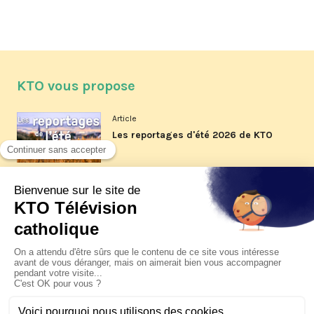
KTO vous propose
Article
Les reportages d'été 2026 de KTO
Article
La visite pastorale du pape Léon
XIV à Assise à suivre sur KTO le
jeudi 6 août
Article
Le pape en Uruguay, Argentine et
Pérou du 6 au 17 novembre 2026