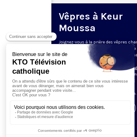
Vêpres à Keur
Moussa
Joignez-vous à la prière des vêpres ch
par les moines de l’abbaye bénédictine
Cœur Immaculé de Marie à Keur Mouss
Sénégal ! La communauté accueille les
caméras de KTO par ce rendez-vous rég
et inédit. L'abbaye est célèbre dans le 
entier pour sa liturgie, qui unit le chant
grégorien et les harmonies locales,
accompagnées par la kora mandingue.
Visiter la page de l'émission