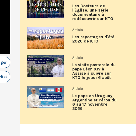
Les Docteurs de
l'Église, une série
documentaire à
redécouvrir sur KTO
Article
Les reportages d'été
2026 de KTO
Article
ager
La visite pastorale du
pape Léon XIV à
Assise à suivre sur
list
KTO le jeudi 6 août
Article
Le pape en Uruguay,
Argentine et Pérou du
6 au 17 novembre
2026