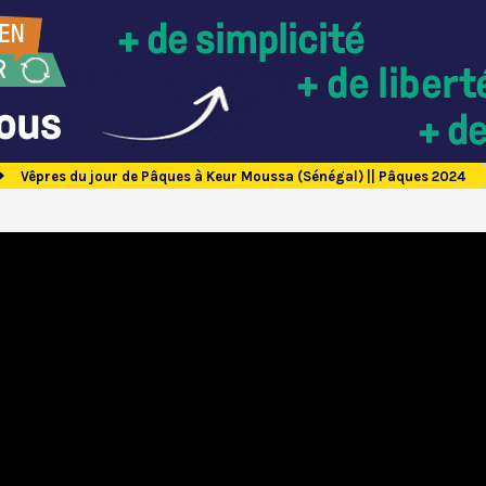
Vêpres du jour de Pâques à Keur Moussa (Sénégal) || Pâques 2024