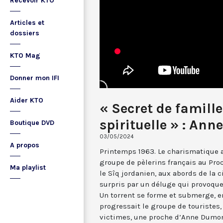
Recevoir KTO
Articles et
dossiers
KTO Mag
Donner mon IFI
Aider KTO
« Secret de famille
spirituelle » : An
Boutique DVD
03/05/2024
A propos
Printemps 1963. Le charismatique
groupe de pèlerins français au Proc
Ma playlist
le Sîq jordanien, aux abords de la c
surpris par un déluge qui provoqu
Un torrent se forme et submerge, en
progressait le groupe de touristes
victimes, une proche d’Anne Dumont