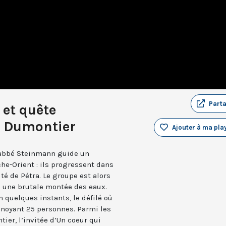
Part
 et quête
ne Dumontier
Ajouter à ma play
 abbé Steinmann guide un
he-Orient : ils progressent dans
ité de Pétra. Le groupe est alors
e une brutale montée des eaux.
 quelques instants, le défilé où
, noyant 25 personnes. Parmi les
ier, l’invitée d’Un coeur qui