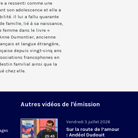
ère a ressenti comme une
nt son adolescence et elle a
ité. Il lui a fallu quarante
e famille, lié à sa naissance,
e femme dans le livre «
. Anne Dumontier, ancienne
rançais et langue étrangère,
ançaise depuis vingt-cinq ans
ssociations francophones en
destin familial ainsi que la
ué chez elle.
Autres vidéos de l'émission
Vendredi 3 juillet 2026
Sur la route de l’amour
ages
: Andéol Dudouit
25:45