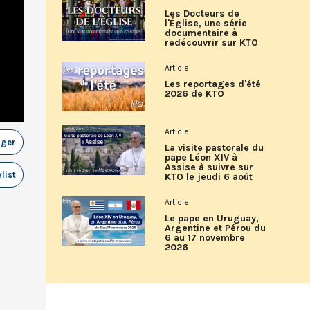
Les Docteurs de
l'Église, une série
documentaire à
redécouvrir sur KTO
Article
Les reportages d'été
2026 de KTO
Article
ager
La visite pastorale du
pape Léon XIV à
Assise à suivre sur
list
KTO le jeudi 6 août
Article
Le pape en Uruguay,
Argentine et Pérou du
6 au 17 novembre
2026