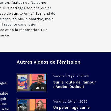
arron, l’auteur de "La dame
 de KTO partager son chemin de
esse de sainte Anne". Sur fond de
iolence, de pilule abortive, mais
l raconte sans juger. Il
ce et de la rédemption. Sur
sance.
Autres vidéos de l'émission
Vendredi 3 juillet 2026
Sur la route de l’amour
ages
: Andéol Dudouit
25:45
ualité
eçoit
Vendredi 26 juin 2026
d’une
Un pèlerinage sur le
La foi