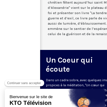
chrétien fêtent aujourd’hui saint M
d’Alexandrie" vient sur le plateau
foi et présenter son livre "La tendr
guerre et d’exil, ce livre parle de v
aussi de lumière, d’éblouissement. I
emmène sur le sentier de l’espéran
celui de la guérison et de la renais
Un Coeur qui
écoute
Dans un cadre sobre, avec quelques im
propices à la méditation, "Un cœur qui
écoute" donne toute sa place à la spirit
sur le ton de l’intime. Cyril Lepeigneux r
un invité pour 26 minutes d’évocation 
vie, d’une intense expérience spirituelle. 