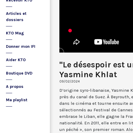
Recevoir KTO
Articles et
dossiers
KTO Mag
Donner mon IFI
Aider KTO
"Le désespoir est u
Yasmine Khlat
Boutique DVD
09/02/2024
A propos
D’origine syro-libanaise, Yasmine K
près du canal de Suez. À Beyrouth, 
Ma playlist
dans le cinéma et tourne ensuite a
sélectionnés au Festival de Cannes.
embrase le Liban, elle gagne la Fra
nationalité. En 2011, elle entre en l
un péché », son premier roman. Alor