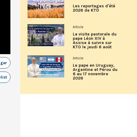
Les reportages d'été
2026 de KTO
Article
La visite pastorale du
pape Léon XIV à
Assise à suivre sur
KTO le jeudi 6 août
Article
ager
Le pape en Uruguay,
Argentine et Pérou du
6 au 17 novembre
list
2026