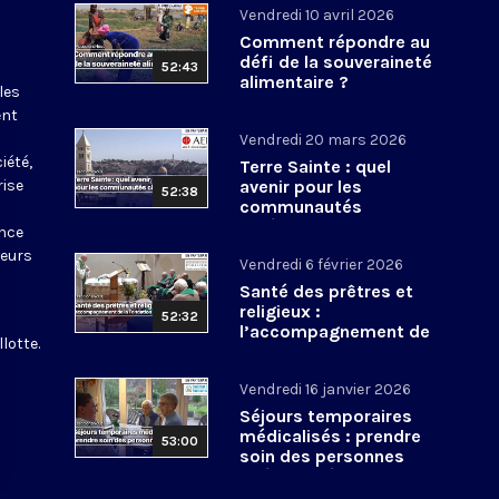
Vendredi 10 avril 2026
Comment répondre au
défi de la souveraineté
52:43
alimentaire ?
les
ent
a
Vendredi 20 mars 2026
iété,
Terre Sainte : quel
rise
avenir pour les
52:38
communautés
chrétiennes ?
ance
leurs
Vendredi 6 février 2026
Santé des prêtres et
religieux :
52:32
l’accompagnement de
lotte.
la Fondation Nationale
pour le Clergé
Vendredi 16 janvier 2026
Séjours temporaires
médicalisés : prendre
53:00
soin des personnes
âgées isolées