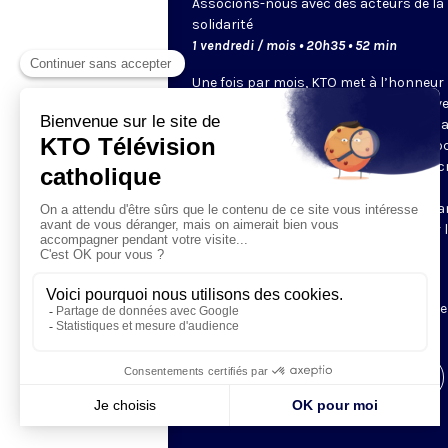
Associons-nous avec des acteurs de la
solidarité
1 vendredi / mois • 20h35 • 52 min
Une fois par mois, KTO met à l’honneur 
associations chrétiennes. Elles s’activ
avec discrétion sur tous les fronts de l
solidarité, sur toutes les failles de la soc
ici et à l’autre bout du monde. Chaque c
rend plus nécessaire la présence des
chrétiens sur le terrain, donc l’import
de détailler leurs actions, de présenter 
diagnostics et leurs difficultés, leurs
incroyables succès.
Une émission présentée par Yannick Bel
Visiter la page de l'émission