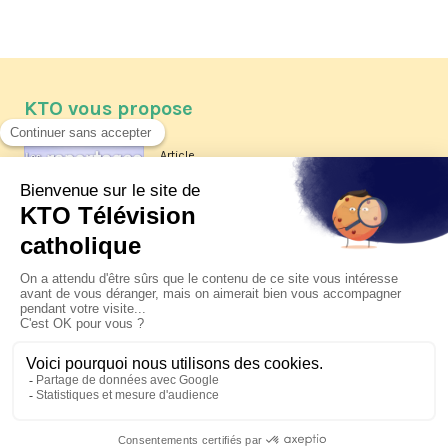
KTO vous propose
Article
Les reportages d'été 2026 de KTO
Article
La visite pastorale du pape Léon
XIV à Assise à suivre sur KTO le
jeudi 6 août
Article
Le pape en Uruguay, Argentine et
Pérou du 6 au 17 novembre 2026