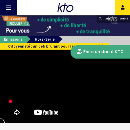
Contenu sponsorisé
Émissions
Hors-Série
Citoyenneté : un défi brûlant pour les religions (3/3)
Faire un don à KTO