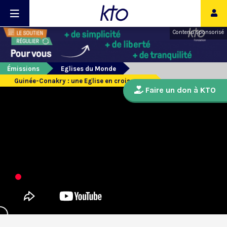
Contenu sponsorisé
Émissions
Eglises du Monde
Guinée-Conakry : une Eglise en croissance
Faire un don à KTO