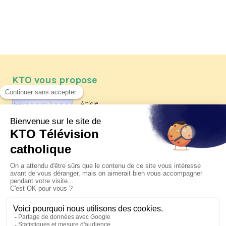
KTO vous propose
Article
Les reportages d'été 2026 de KTO
Article
La visite pastorale du pape Léon
XIV à Assise à suivre sur KTO le
jeudi 6 août
Article
Le pape en Uruguay, Argentine et
Pérou du 6 au 17 novembre 2026