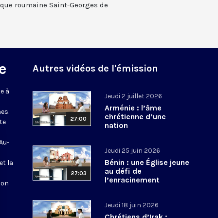
lique roumaine Saint-Georges de
e
Autres vidéos de l'émission
e à
Jeudi 2 juillet 2026
Arménie : l’âme
es.
chrétienne d’une
27:00
te
nation
 Au-
Jeudi 25 juin 2026
Bénin : une Église jeune
et la
au défi de
27:03
l’enracinement
ion
Jeudi 18 juin 2026
Chrétiens d’Irak :