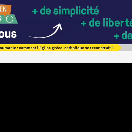
oumanie : comment l’Eglise gréco-catholique se reconstruit ?