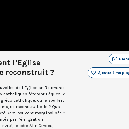
Part
t l’Eglise
e reconstruit ?
Ajouter à ma play
ouvelles de l’Eglise en Roumanie.
co-catholiques fêteront Pâques le
réco-catholique, qui a souffert
me, se reconstruit-elle ? Que
auté Rom, souvent marginalisée ?
entés par l’émigration
nvité, le père Alin Cindea,