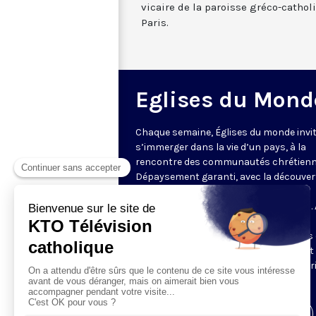
vicaire de la paroisse gréco-catho
Paris.
Eglises du Mond
Chaque semaine, Églises du monde invit
s’immerger dans la vie d’un pays, à la
rencontre des communautés chrétienn
Dépaysement garanti, avec la découver
des spécificités et du rayonnement de
l’Église catholique ou de ses difficultés.
delà de l’actualité, il s’agit aussi de
comprendre les grands enjeux du pays 
contribution que les chrétiens peuvent
apporter à la société. Présenté par Mar
Fontenille chaque jeudi à 21h45.
Visiter la page de l'émission