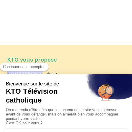
KTO vous propose
Article
Les reportages d'été 2026 de KTO
Article
La visite pastorale du pape Léon
XIV à Assise à suivre sur KTO le
jeudi 6 août
Article