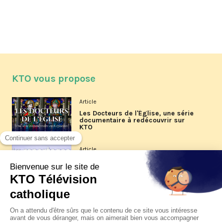
KTO vous propose
Article
Les Docteurs de l'Église, une série
documentaire à redécouvrir sur
KTO
Article
Les reportages d'été 2026 de KTO
Article
La visite pastorale du pape Léon
XIV à Assise à suivre sur KTO le
jeudi 6 août