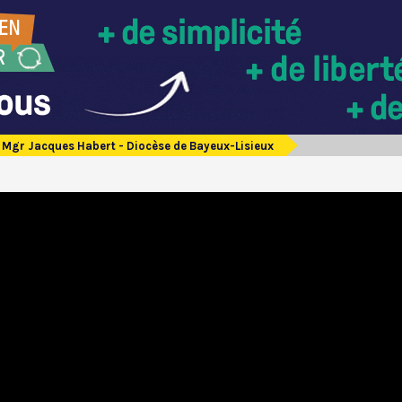
Mgr Jacques Habert - Diocèse de Bayeux-Lisieux