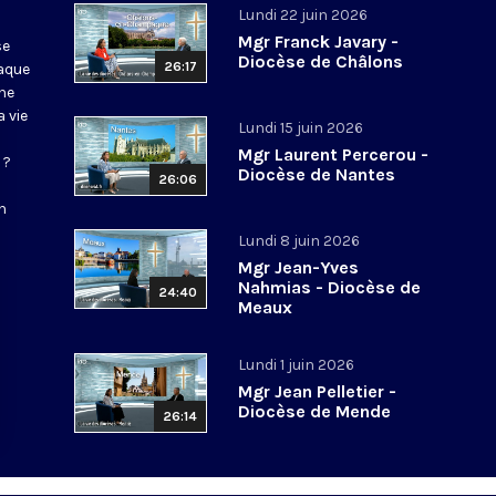
Lundi 22 juin 2026
Mgr Franck Javary -
se
Diocèse de Châlons
26:17
haque
ne
 vie
Lundi 15 juin 2026
Mgr Laurent Percerou -
 ?
Diocèse de Nantes
26:06
n
Lundi 8 juin 2026
Mgr Jean-Yves
Nahmias - Diocèse de
24:40
Meaux
Lundi 1 juin 2026
Mgr Jean Pelletier -
Diocèse de Mende
26:14