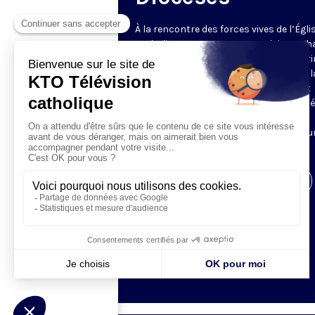
À la rencontre des forces vives de l’Égli
catholique en France et en Belgique. C
semaine, un évêque est reçu par Honori
Grasset pour remettre en perspective la
et l’actualité de son diocèse. Comment
l’Evangile est-il concrètement annoncé
Quelles sont les priorités pastorales ?
Reportages et interviews nourrissent u
échange franc et direct.
Visiter la page de l'émission