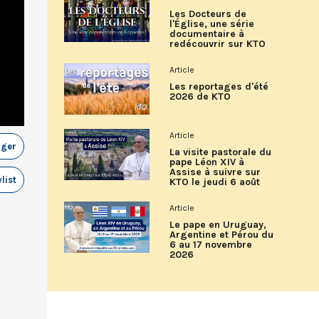
Les Docteurs de
l'Église, une série
documentaire à
redécouvrir sur KTO
Article
Les reportages d'été
2026 de KTO
Article
ager
La visite pastorale du
pape Léon XIV à
Assise à suivre sur
list
KTO le jeudi 6 août
Article
Le pape en Uruguay,
Argentine et Pérou du
6 au 17 novembre
2026