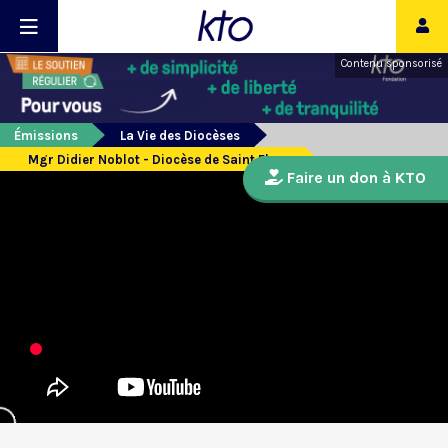
Contenu sponsorisé
Émissions
La Vie des Diocèses
Mgr Didier Noblot - Diocèse de Saint Flour
Faire un don à KTO