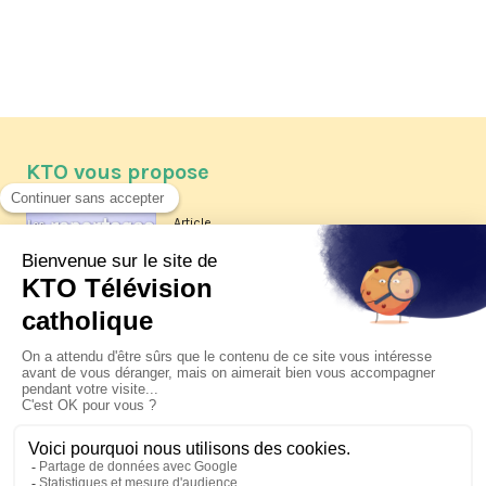
KTO vous propose
Article
Les reportages d'été 2026 de KTO
Article
La visite pastorale du pape Léon
XIV à Assise à suivre sur KTO le
jeudi 6 août
Article
Le pape en Uruguay, Argentine et
Pérou du 6 au 17 novembre 2026