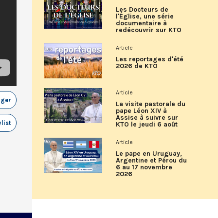
Les Docteurs de
l'Église, une série
documentaire à
redécouvrir sur KTO
Article
Les reportages d'été
2026 de KTO
Article
ager
La visite pastorale du
pape Léon XIV à
Assise à suivre sur
list
KTO le jeudi 6 août
Article
Le pape en Uruguay,
Argentine et Pérou du
6 au 17 novembre
2026