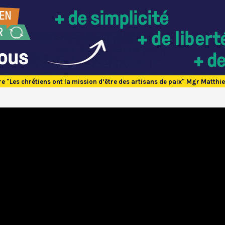
e "Les chrétiens ont la mission d’être des artisans de paix" Mgr Matth