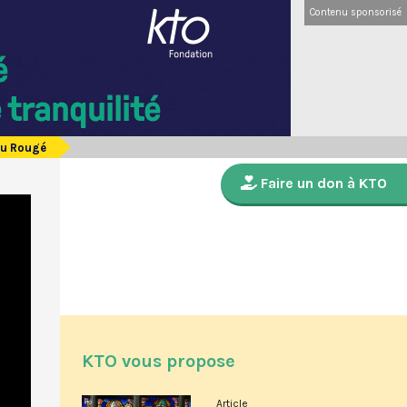
Contenu sponsorisé
ieu Rougé
Faire un don à KTO
KTO vous propose
Article