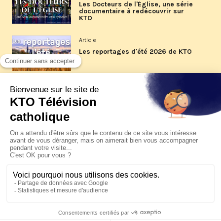
Les Docteurs de l'Église, une série
documentaire à redécouvrir sur
KTO
Article
Les reportages d'été 2026 de KTO
Article
La visite pastorale du pape Léon
XIV à Assise à suivre sur KTO le
jeudi 6 août
Article
Le pape en Uruguay, Argentine et
Pérou du 6 au 17 novembre 2026
© KTO 2026 —
Contact
—
Mentions légales