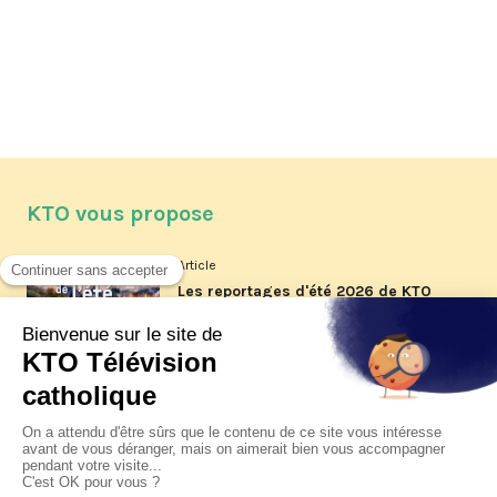
KTO vous propose
Article
Les reportages d'été 2026 de KTO
Article
La visite pastorale du pape Léon
XIV à Assise à suivre sur KTO le
jeudi 6 août
Article