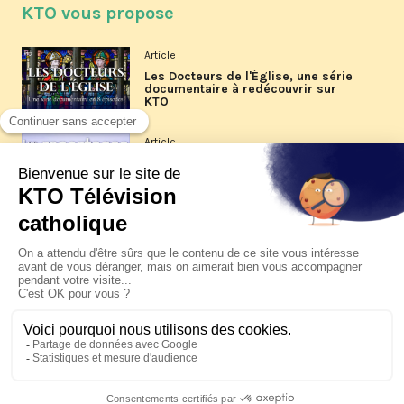
KTO vous propose
Article
Les Docteurs de l'Église, une série
documentaire à redécouvrir sur
KTO
Article
Les reportages d'été 2026 de KTO
Article
La visite pastorale du pape Léon
XIV à Assise à suivre sur KTO le
jeudi 6 août
Article
Le pape en Uruguay, Argentine et
Pérou du 6 au 17 novembre 2026