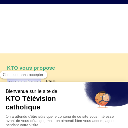
KTO vous propose
Article
Les reportages d'été 2026 de KTO
Article
La visite pastorale du pape Léon
XIV à Assise à suivre sur KTO le
jeudi 6 août