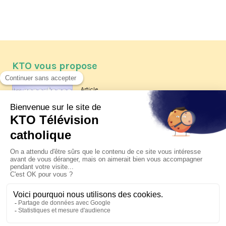
KTO vous propose
Article
Les reportages d'été 2026 de KTO
Article
La visite pastorale du pape Léon
XIV à Assise à suivre sur KTO le
jeudi 6 août
Article
Le pape en Uruguay, Argentine et
Pérou du 6 au 17 novembre 2026