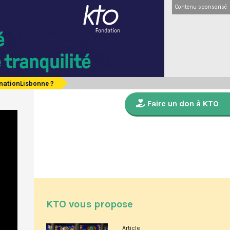
Contenu sponsorisé
nationLisbonne ?
Faire un don à KTO
KTO vous propose
Article