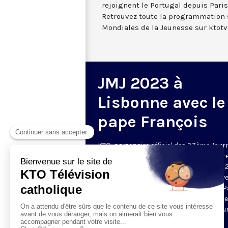
rejoignent le Portugal depuis Paris
Retrouvez toute la programmation 
Mondiales de la Jeunesse sur ktot
JMJ 2023 à
Lisbonne avec le
pape François
KTO, partenaire officiel des 37ème Jour
Mondiales de la Jeunesse, vous fait vivr
direct cet événement qui se déroule du 
juillet au 6 août 2023 au Portugal ! Suive
grandes célébrations en présence du P
les rendez-vous quotidiens des JMJ et le
Journal des JMJ chaque soir à 21h35 su
et ktotv.com.