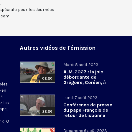
.
spéciale pour les Journées
v.com
Autres vidéos de l'émission
Mardi 8 août 2023
#JMJ2027 : la joie
débordante de
02:20
Grégoire, Coréen, à
nées
l’annonce des
e en
prochaines JMJ à Séoul
24
Lundi 7 août 2023
z les
Conférence de presse
ape,
du pape François de
22:26
retour de Lisbonne
r KTO
Dimanche 6 août 2023