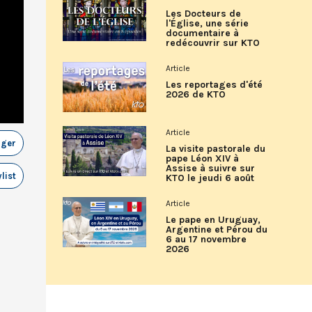
Les Docteurs de
l'Église, une série
documentaire à
redécouvrir sur KTO
Article
Les reportages d'été
2026 de KTO
Article
ager
La visite pastorale du
pape Léon XIV à
Assise à suivre sur
list
KTO le jeudi 6 août
Article
Le pape en Uruguay,
Argentine et Pérou du
6 au 17 novembre
2026