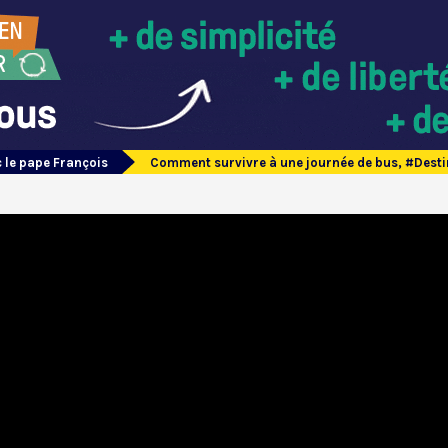
 le pape François
Comment survivre à une journée de bus, #Desti