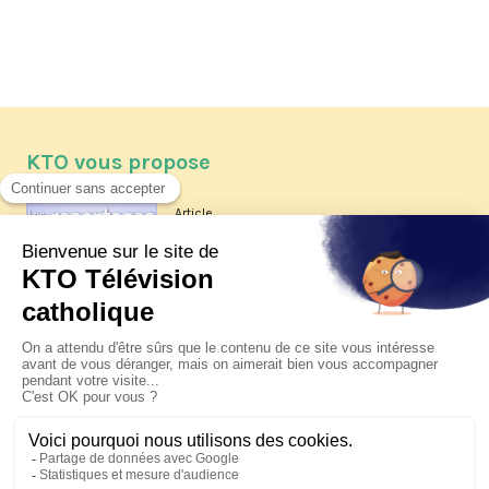
KTO vous propose
Article
Les reportages d'été 2026 de KTO
Article
La visite pastorale du pape Léon
XIV à Assise à suivre sur KTO le
jeudi 6 août
Article
Le pape en Uruguay, Argentine et
Pérou du 6 au 17 novembre 2026