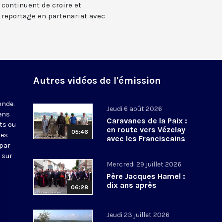
 continuent de croire et
n reportage en partenariat avec
Autres vidéos de l'émission
onde.
Jeudi 6 août 2026
iens
Caravanes de la Paix :
ts ou
en route vers Vézelay
05:46
nes
avec les Franciscains
 par
 sur
Mercredi 29 juillet 2026
Père Jacques Hamel :
dix ans après
06:28
Jeudi 23 juillet 2026