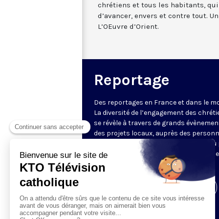
chrétiens et tous les habitants, qui
d’avancer, envers et contre tout. U
L’OEuvre d’Orient.
Reportage
Des reportages en France et dans le m
La diversité de l’engagement des chrét
se révèle à travers de grands évènemen
des projets locaux, auprès des person
fragiles, au service du Bien commun ou
l’évangélisation. Un regard d’espérance
le monde.
Visiter la page de l'émission