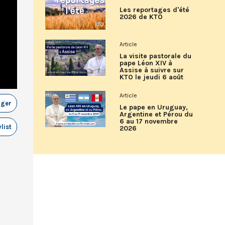
Les reportages d'été
2026 de KTO
Article
La visite pastorale du
pape Léon XIV à
Assise à suivre sur
KTO le jeudi 6 août
Article
ager
Le pape en Uruguay,
Argentine et Pérou du
6 au 17 novembre
list
2026