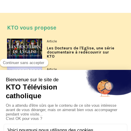
KTO vous propose
Article
Les Docteurs de l'Église, une série
documentaire à redécouvrir sur
KTO
Article
Les reportages d'été 2026 de KTO
Article
La visite pastorale du pape Léon
XIV à Assise à suivre sur KTO le
jeudi 6 août
Article