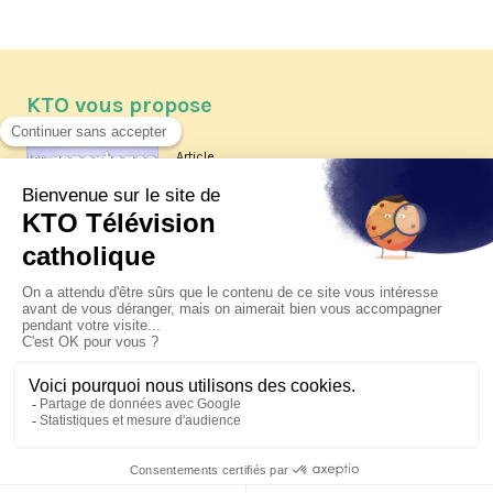
KTO vous propose
Article
Les reportages d'été 2026 de KTO
Article
La visite pastorale du pape Léon
XIV à Assise à suivre sur KTO le
jeudi 6 août
Article
Le pape en Uruguay, Argentine et
Pérou du 6 au 17 novembre 2026