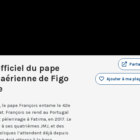
Part
officiel du pape
 aérienne de Figo
Ajouter à ma play
e
, le pape François entame le 42e
at. François se rend au Portugal
t pèlerinage à Fatima, en 2017. Le
r à ses quatrièmes JMJ, et des
oliques l’attendent déjà depuis
e doit atterrir à la base