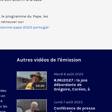
J, le programme du Pape, les
 retrouver sur
isbonne-pape-2023-portugal-
Autres vidéos de l'émission
Mardi 8 août 2023
#JMJ2027 : la joie
débordante de
02:20
Grégoire, Coréen, à
nées
l’annonce des
e en
prochaines JMJ à Séoul
24
Lundi 7 août 2023
z les
Conférence de presse
ape,