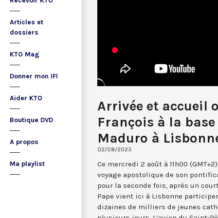
Recevoir KTO
Articles et
dossiers
KTO Mag
Donner mon IFI
Aider KTO
Arrivée et accueil 
François à la base
Boutique DVD
Maduro à Lisbonn
A propos
02/08/2023
Ce mercredi 2 août à 11h00 (GMT+2)
Ma playlist
voyage apostolique de son pontific
pour la seconde fois, après un cour
Pape vient ici à Lisbonne participe
dizaines de milliers de jeunes cath
plusieurs jours. L’avion du Saint-Pèr