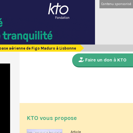
Contenu sponsorisé
la base aérienne de Figo Maduro à Lisbonne
Faire un don à KTO
KTO vous propose
Article