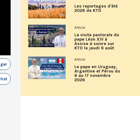
Les reportages d'été
2026 de KTO
Article
La visite pastorale du
pape Léon XIV à
Assise à suivre sur
KTO le jeudi 6 août
Article
ager
Le pape en Uruguay,
Argentine et Pérou du
6 au 17 novembre
list
2026