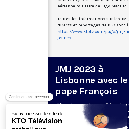
aérienne militaire de Figo Maduro.
Toutes les informations sur les JM
directs et reportages de KTO sont à
https://www.ktotv.com/page/jmj-l
jeunes
JMJ 2023 à
Lisbonne avec le
pape François
KTO, partenaire officiel des 37ème Jour
Mondiales de la Jeunesse, vous fait vivr
direct cet événement qui se déroule du 
juillet au 6 août 2023 au Portugal ! Suive
grandes célébrations en présence du P