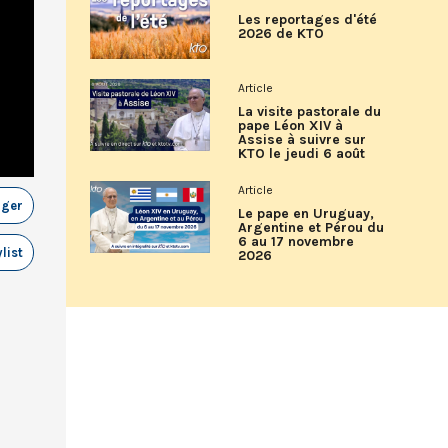
Les reportages d'été
2026 de KTO
Article
La visite pastorale du
pape Léon XIV à
Assise à suivre sur
KTO le jeudi 6 août
Article
ager
Le pape en Uruguay,
Argentine et Pérou du
6 au 17 novembre
list
2026