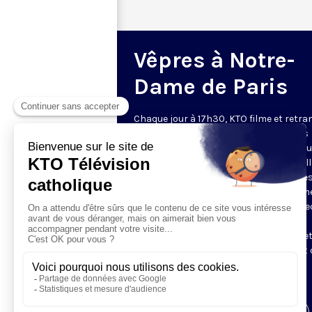
Vêpres à Notre-
Dame de Paris
Chaque jour à 17h30, KTO filme et retr
les Vêpres depuis Notre-Dame de Paris
rouverte. Les Vêpres font partie des He
de l’Office divin, c’est la prière solennel
soir. L’office de Vêpres comprend, aprè
l’introduction, une hymne, deux Psaum
Cantique du Nouveau Testament, une le
brève, le chant d’actions de grâces du
Magnificat, les prières d’intercession e
brève oraison. Les textes des Vêpres et 
messe sont presque toujours ceux
qu’indiquent le site
www.aelf.org
.