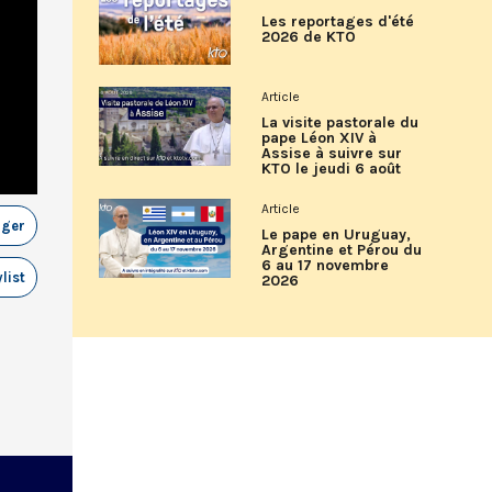
Les reportages d'été
2026 de KTO
Article
La visite pastorale du
pape Léon XIV à
Assise à suivre sur
KTO le jeudi 6 août
Article
ager
Le pape en Uruguay,
Argentine et Pérou du
6 au 17 novembre
list
2026