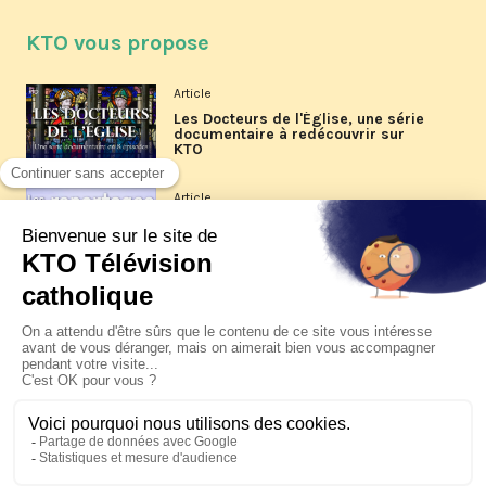
KTO vous propose
Article
Les Docteurs de l'Église, une série
documentaire à redécouvrir sur
KTO
Article
Les reportages d'été 2026 de KTO
Article
La visite pastorale du pape Léon
XIV à Assise à suivre sur KTO le
jeudi 6 août
Article
Le pape en Uruguay, Argentine et
Pérou du 6 au 17 novembre 2026