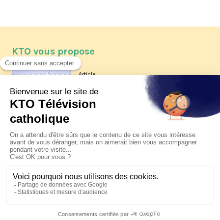
KTO vous propose
Article
Les reportages d'été 2026 de KTO
Article
La visite pastorale du pape Léon
XIV à Assise à suivre sur KTO le
jeudi 6 août
Article
Le pape en Uruguay, Argentine et
Pérou du 6 au 17 novembre 2026