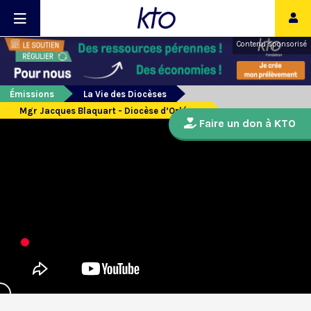
Contenu sponsorisé
Émissions
La Vie des Diocèses
Mgr Jacques Blaquart - Diocèse d’Orléans
Faire un don à KTO