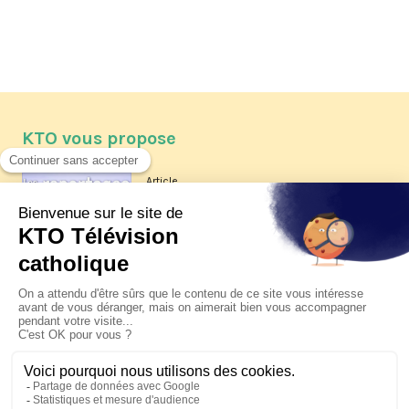
KTO vous propose
Article
Les reportages d'été 2026 de KTO
Article
La visite pastorale du pape Léon
XIV à Assise à suivre sur KTO le
jeudi 6 août
Article
Le pape en Uruguay, Argentine et
Pérou du 6 au 17 novembre 2026