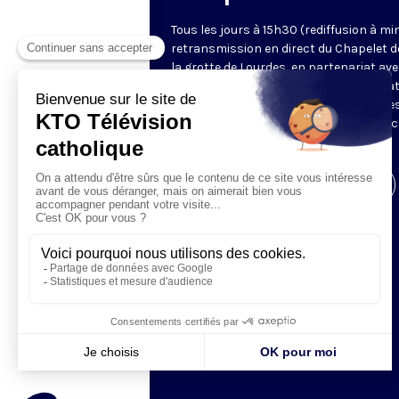
Tous les jours à 15h30 (rediffusion à min
retransmission en direct du Chapelet d
la grotte de Lourdes, en partenariat ave
Sanctuaires. Chaque jour, l'une des qua
méditations des mystères du Rosaire e
proposée en communion de prière avec
pèlerins à Lourdes.
Visiter la page de l'émission