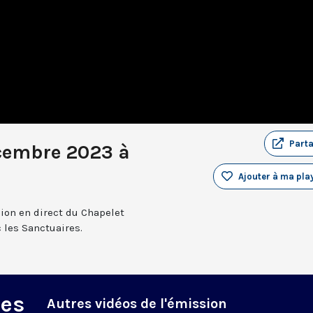
Part
cembre 2023 à
Ajouter à ma play
sion en direct du Chapelet
 les Sanctuaires.
des
Autres vidéos de l'émission