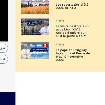
Les reportages d'été
2026 de KTO
Article
La visite pastorale du
pape Léon XIV à
Assise à suivre sur
KTO le jeudi 6 août
Article
ager
Le pape en Uruguay,
Argentine et Pérou du
6 au 17 novembre
list
2026