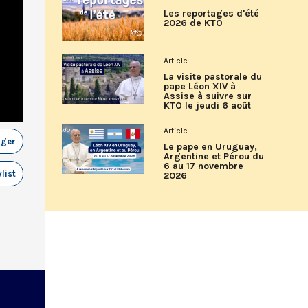
Les reportages d'été
2026 de KTO
Article
La visite pastorale du
pape Léon XIV à
Assise à suivre sur
KTO le jeudi 6 août
Article
ager
Le pape en Uruguay,
Argentine et Pérou du
6 au 17 novembre
list
2026