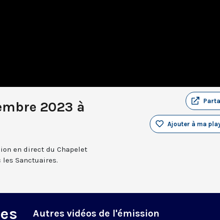
Part
embre 2023 à
Ajouter à ma play
sion en direct du Chapelet
 les Sanctuaires.
des
Autres vidéos de l'émission