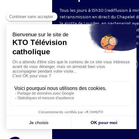
Tous les jours à 15h30 (rediffusion à min
retransmission en direct du Chapelet d
la grotte de Lourdes, en partenariat ave
Sanctuaires. Chaque jour, l'une des qua
méditations des mystères du Rosaire e
proposée en communion de prière avec
pèlerins à Lourdes.
Visiter la page de l'émission