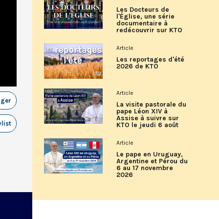
Les Docteurs de
l'Église, une série
documentaire à
redécouvrir sur KTO
Article
Les reportages d'été
2026 de KTO
Article
ager
La visite pastorale du
pape Léon XIV à
Assise à suivre sur
list
KTO le jeudi 6 août
Article
Le pape en Uruguay,
Argentine et Pérou du
6 au 17 novembre
2026