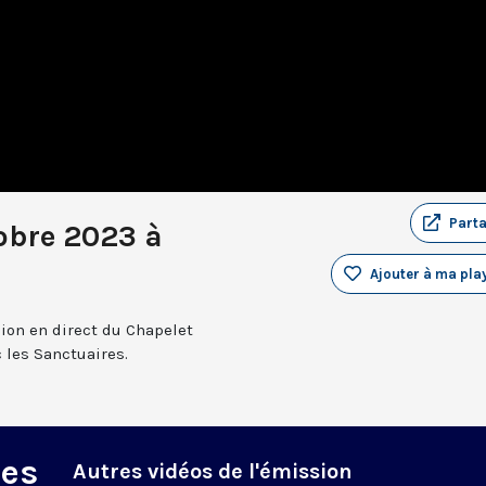
Part
obre 2023 à
Ajouter à ma play
sion en direct du Chapelet
 les Sanctuaires.
des
Autres vidéos de l'émission