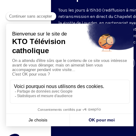
Tous les jours à 15h30 (rediffusion à min
retransmission en direct du Chapelet d
la grotte de Lourdes, en partenariat ave
Sanctuaires. Chaque jour, l'une des qua
méditations des mystères du Rosaire e
proposée en communion de prière avec
pèlerins à Lourdes.
Visiter la page de l'émission