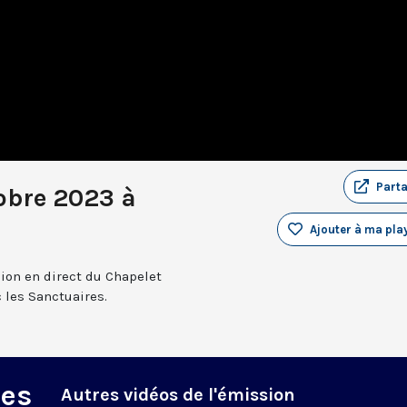
Part
obre 2023 à
Ajouter à ma play
sion en direct du Chapelet
 les Sanctuaires.
des
Autres vidéos de l'émission