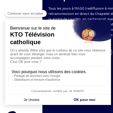
Tous les jours à 15h30 (rediffusion à min
retransmission en direct du Chapelet d
la grotte de Lourdes, en partenariat ave
Sanctuaires. Chaque jour, l'une des qua
méditations des mystères du Rosaire e
proposée en communion de prière avec
pèlerins à Lourdes.
Visiter la page de l'émission