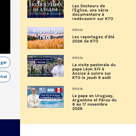
Les Docteurs de
l'Église, une série
documentaire à
redécouvrir sur KTO
Article
Les reportages d'été
2026 de KTO
Article
ager
La visite pastorale du
pape Léon XIV à
Assise à suivre sur
list
KTO le jeudi 6 août
Article
Le pape en Uruguay,
Argentine et Pérou du
6 au 17 novembre
2026