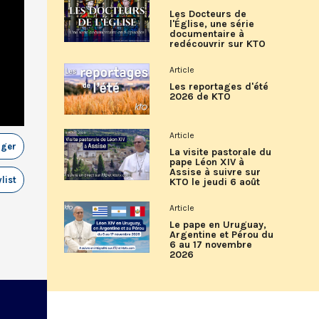
Les Docteurs de
l'Église, une série
documentaire à
redécouvrir sur KTO
Article
Les reportages d'été
2026 de KTO
Article
ager
La visite pastorale du
pape Léon XIV à
Assise à suivre sur
list
KTO le jeudi 6 août
Article
Le pape en Uruguay,
Argentine et Pérou du
6 au 17 novembre
2026