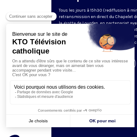
Tous les jours à 15h30 (rediffusion à min
retransmission en direct du Chapelet d
la grotte de Lourdes, en partenariat ave
Sanctuaires. Chaque jour, l'une des qua
méditations des mystères du Rosaire e
proposée en communion de prière avec
pèlerins à Lourdes.
Visiter la page de l'émission