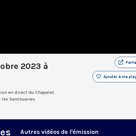
Part
tobre 2023 à
Ajouter à ma play
sion en direct du Chapelet
 les Sanctuaires.
des
Autres vidéos de l'émission