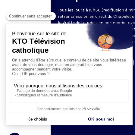
Tous les jours à 15h30 (rediffusion à min
retransmission en direct du Chapelet d
la grotte de Lourdes, en partenariat ave
Sanctuaires. Chaque jour, l'une des qua
méditations des mystères du Rosaire e
proposée en communion de prière avec
pèlerins à Lourdes.
Visiter la page de l'émission