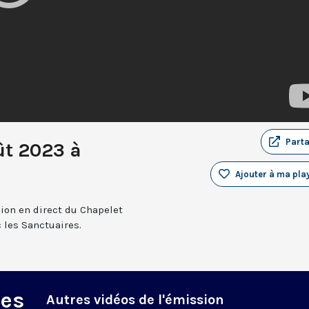
Part
ût 2023 à
Ajouter à ma play
sion en direct du Chapelet
 les Sanctuaires.
des
Autres vidéos de l'émission