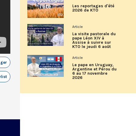
Les reportages d'été
2026 de KTO
Article
La visite pastorale du
pape Léon XIV à
Assise à suivre sur
KTO le jeudi 6 août
Article
ager
Le pape en Uruguay,
Argentine et Pérou du
6 au 17 novembre
list
2026