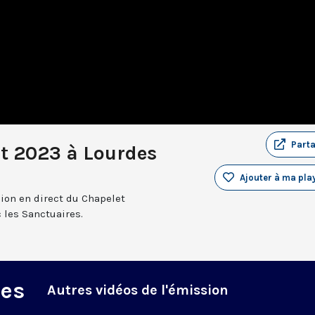
Part
ût 2023 à Lourdes
Ajouter à ma play
sion en direct du Chapelet
 les Sanctuaires.
des
Autres vidéos de l'émission