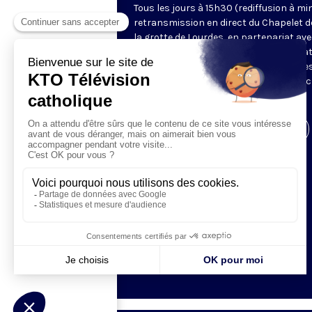
Tous les jours à 15h30 (rediffusion à min
retransmission en direct du Chapelet d
la grotte de Lourdes, en partenariat ave
Sanctuaires. Chaque jour, l'une des qua
méditations des mystères du Rosaire e
proposée en communion de prière avec
pèlerins à Lourdes.
Visiter la page de l'émission