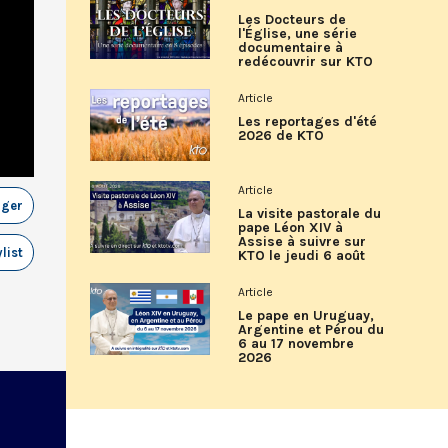
Les Docteurs de
l'Église, une série
documentaire à
redécouvrir sur KTO
Article
Les reportages d'été
2026 de KTO
Article
ager
La visite pastorale du
pape Léon XIV à
Assise à suivre sur
list
KTO le jeudi 6 août
Article
Le pape en Uruguay,
Argentine et Pérou du
6 au 17 novembre
2026