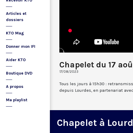
Recevoir KTO
Articles et
dossiers
KTO Mag
Donner mon IFI
Aider KTO
Chapelet du 17 ao
17/08/2023
Boutique DVD
Tous les jours à 15h30 : retransmis
A propos
depuis Lourdes, en partenariat avec
Ma playlist
Chapelet à Lour