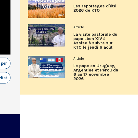
Les reportages d'été
2026 de KTO
Article
La visite pastorale du
pape Léon XIV à
Assise à suivre sur
KTO le jeudi 6 août
Article
ager
Le pape en Uruguay,
Argentine et Pérou du
6 au 17 novembre
list
2026