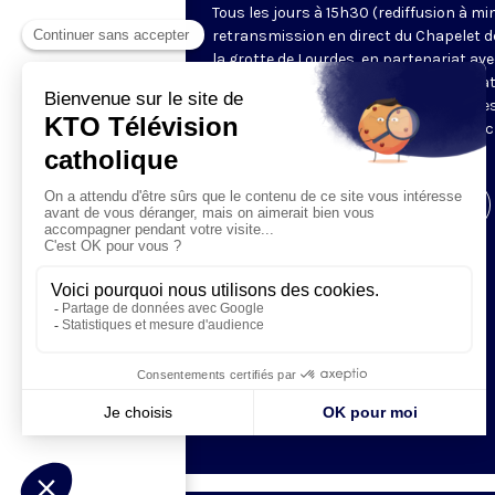
Tous les jours à 15h30 (rediffusion à min
retransmission en direct du Chapelet d
la grotte de Lourdes, en partenariat ave
Sanctuaires. Chaque jour, l'une des qua
méditations des mystères du Rosaire e
proposée en communion de prière avec
pèlerins à Lourdes.
Visiter la page de l'émission