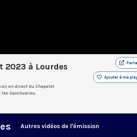
Part
ût 2023 à Lourdes
Ajouter à ma play
sion en direct du Chapelet
 les Sanctuaires.
des
Autres vidéos de l'émission