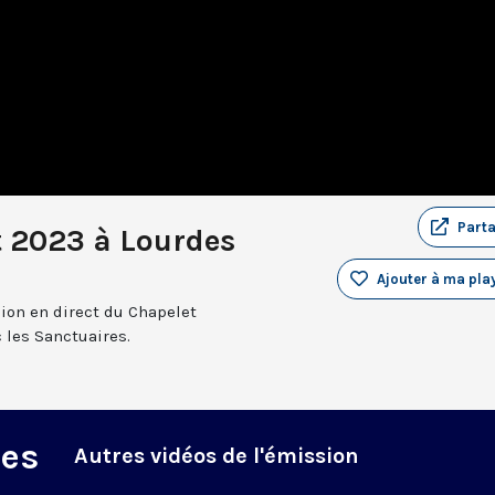
Part
t 2023 à Lourdes
Ajouter à ma play
sion en direct du Chapelet
 les Sanctuaires.
des
Autres vidéos de l'émission