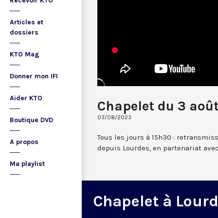
Recevoir KTO
Articles et
dossiers
KTO Mag
Donner mon IFI
Aider KTO
Chapelet du 3 aoû
03/08/2023
Boutique DVD
Tous les jours à 15h30 : retransmis
A propos
depuis Lourdes, en partenariat avec
Ma playlist
Chapelet à Lour