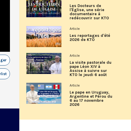
Les Docteurs de
l'Église, une série
documentaire à
redécouvrir sur KTO
Article
Les reportages d'été
2026 de KTO
Article
ager
La visite pastorale du
pape Léon XIV à
Assise à suivre sur
list
KTO le jeudi 6 août
Article
Le pape en Uruguay,
Argentine et Pérou du
6 au 17 novembre
2026