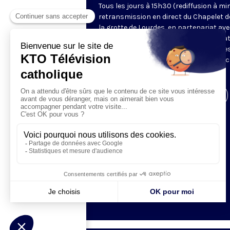
Tous les jours à 15h30 (rediffusion à min
retransmission en direct du Chapelet d
la grotte de Lourdes, en partenariat ave
Sanctuaires. Chaque jour, l'une des qua
méditations des mystères du Rosaire e
proposée en communion de prière avec
pèlerins à Lourdes.
Visiter la page de l'émission