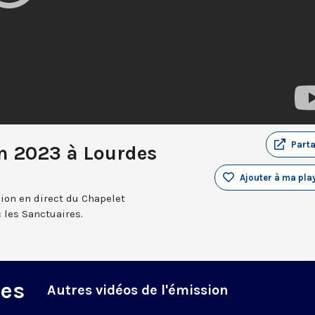
Part
in 2023 à Lourdes
Ajouter à ma play
sion en direct du Chapelet
 les Sanctuaires.
des
Autres vidéos de l'émission