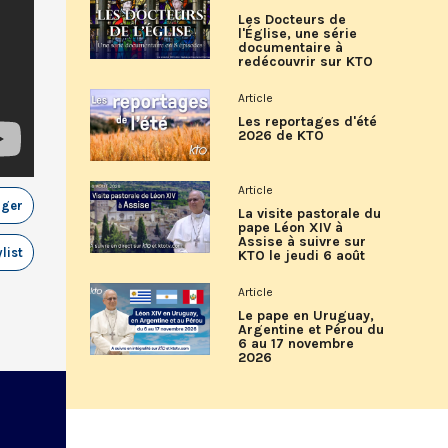
Les Docteurs de
l'Église, une série
documentaire à
redécouvrir sur KTO
Article
Les reportages d'été
2026 de KTO
Article
ager
La visite pastorale du
pape Léon XIV à
Assise à suivre sur
list
KTO le jeudi 6 août
Article
Le pape en Uruguay,
Argentine et Pérou du
6 au 17 novembre
2026